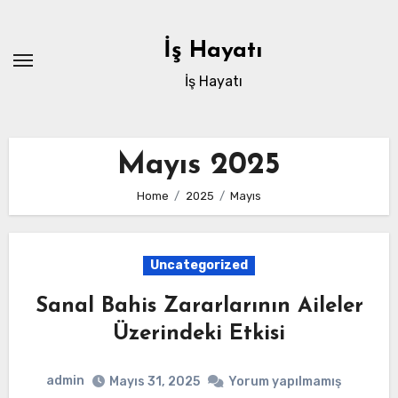
Skip
to
İş Hayatı
content
İş Hayatı
Mayıs 2025
Home
2025
Mayıs
Uncategorized
Sanal Bahis Zararlarının Aileler
Üzerindeki Etkisi
admin
Mayıs 31, 2025
Yorum yapılmamış