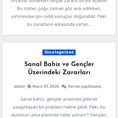
fırsatlar sunarken, birçok zarara da yol açabilir.
Bu riskler, çoğu zaman göz ardı edilirken,
yatırımcılar için ciddi sonuçlar doğurabilir. Peki,
bu zararların arkasında yatan…
Uncategorized
Sanal Bahis ve Gençler
Üzerindeki Zararları
admin
Mayıs 31, 2025
Yorum yapılmamış
Sanal bahis, gençler arasında giderek
yaygınlaşan bir problem haline geldi. Peki, bu
durumun arka planında neler yatıyor? Gençler,