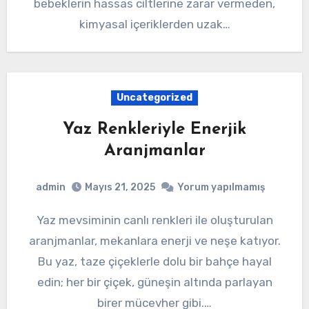
bebeklerin hassas ciltlerine zarar vermeden,
kimyasal içeriklerden uzak…
Uncategorized
Yaz Renkleriyle Enerjik
Aranjmanlar
admin
Mayıs 21, 2025
Yorum yapılmamış
Yaz mevsiminin canlı renkleri ile oluşturulan
aranjmanlar, mekanlara enerji ve neşe katıyor.
Bu yaz, taze çiçeklerle dolu bir bahçe hayal
edin; her bir çiçek, güneşin altında parlayan
birer mücevher gibi.…