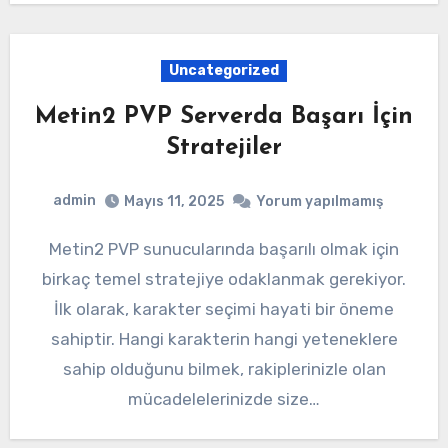
Uncategorized
Metin2 PVP Serverda Başarı İçin
Stratejiler
admin
Mayıs 11, 2025
Yorum yapılmamış
Metin2 PVP sunucularında başarılı olmak için
birkaç temel stratejiye odaklanmak gerekiyor.
İlk olarak, karakter seçimi hayati bir öneme
sahiptir. Hangi karakterin hangi yeteneklere
sahip olduğunu bilmek, rakiplerinizle olan
mücadelelerinizde size…