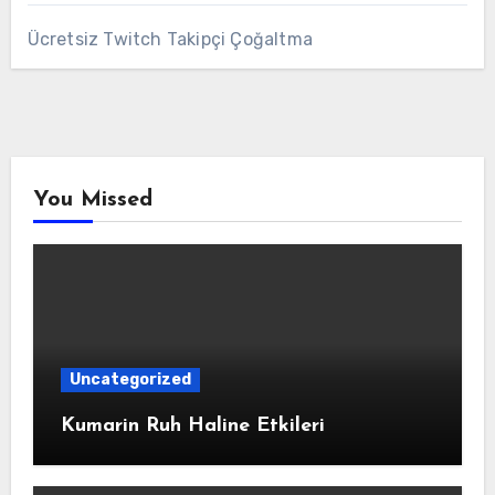
Ücretsiz Twitch Takipçi Çoğaltma
You Missed
Uncategorized
Kumarin Ruh Haline Etkileri