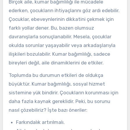
Birçok aile, kumar bağımlılığı ile mücadele
ederken, çocukların ihtiyaçlarını göz ardı edebilir.
Çocuklar, ebeveynlerinin dikkatini çekmek için
farklı yollar dener. Bu, bazen olumsuz
davranışlarla sonuçlanabilir. Mesela, çocuklar
okulda sorunlar yaşayabilir veya arkadaşlarıyla
ilişkileri bozulabilir. Kumar bağımlılığı, sadece
bireyleri değil, aile dinamiklerini de etkiler.
Toplumda bu durumun etkileri de oldukça
büyüktür. Kumar bağımlılığı, sosyal hizmet
sistemine yük bindirir. Çocukların korunması için
daha fazla kaynak gereklidir. Peki, bu sorunu
nasıl çözebiliriz? İşte bazı öneriler:
Farkındalık artırılmalı.