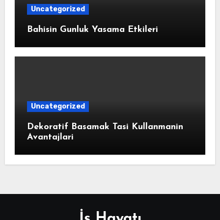
Uncategorized
Bahisin Gunluk Yasama Etkileri
Uncategorized
Dekoratif Basamak Tasi Kullanmanin
Avantajlari
İş Hayatı