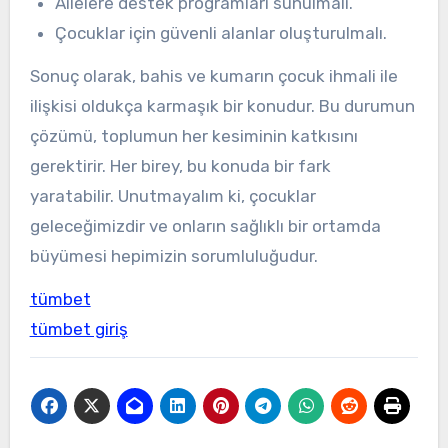
Ailelere destek programları sunulmalı.
Çocuklar için güvenli alanlar oluşturulmalı.
Sonuç olarak, bahis ve kumarın çocuk ihmali ile
ilişkisi oldukça karmaşık bir konudur. Bu durumun
çözümü, toplumun her kesiminin katkısını
gerektirir. Her birey, bu konuda bir fark
yaratabilir. Unutmayalım ki, çocuklar
geleceğimizdir ve onların sağlıklı bir ortamda
büyümesi hepimizin sorumluluğudur.
tümbet
tümbet giriş