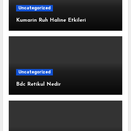
Uncategorized
Kumarin Ruh Haline Etkileri
Uncategorized
Bdc Retikul Nedir