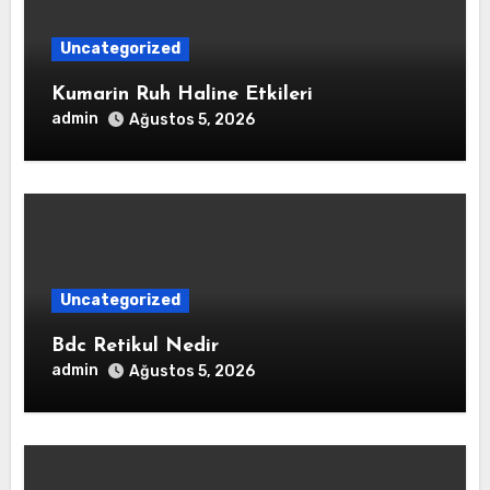
Uncategorized
Kumarin Ruh Haline Etkileri
admin
Ağustos 5, 2026
Uncategorized
Bdc Retikul Nedir
admin
Ağustos 5, 2026