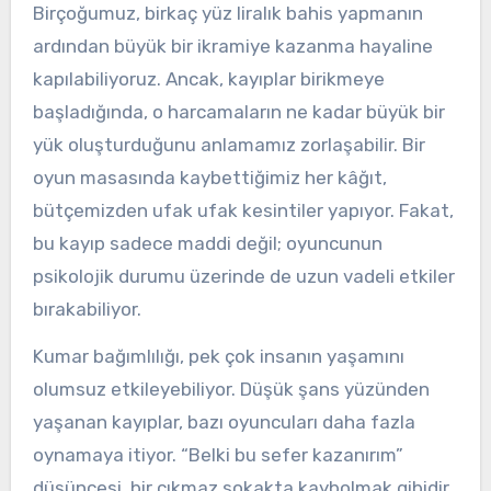
Birçoğumuz, birkaç yüz liralık bahis yapmanın
ardından büyük bir ikramiye kazanma hayaline
kapılabiliyoruz. Ancak, kayıplar birikmeye
başladığında, o harcamaların ne kadar büyük bir
yük oluşturduğunu anlamamız zorlaşabilir. Bir
oyun masasında kaybettiğimiz her kâğıt,
bütçemizden ufak ufak kesintiler yapıyor. Fakat,
bu kayıp sadece maddi değil; oyuncunun
psikolojik durumu üzerinde de uzun vadeli etkiler
bırakabiliyor.
Kumar bağımlılığı, pek çok insanın yaşamını
olumsuz etkileyebiliyor. Düşük şans yüzünden
yaşanan kayıplar, bazı oyuncuları daha fazla
oynamaya itiyor. “Belki bu sefer kazanırım”
düşüncesi, bir çıkmaz sokakta kaybolmak gibidir.