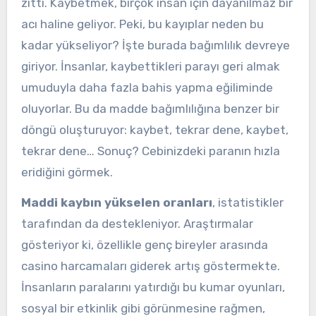
zıttı. Kaybetmek, birçok insan için dayanılmaz bir
acı haline geliyor. Peki, bu kayıplar neden bu
kadar yükseliyor? İşte burada bağımlılık devreye
giriyor. İnsanlar, kaybettikleri parayı geri almak
umuduyla daha fazla bahis yapma eğiliminde
oluyorlar. Bu da madde bağımlılığına benzer bir
döngü oluşturuyor: kaybet, tekrar dene, kaybet,
tekrar dene… Sonuç? Cebinizdeki paranın hızla
eridiğini görmek.
Maddi kaybın yükselen oranları
, istatistikler
tarafından da destekleniyor. Araştırmalar
gösteriyor ki, özellikle genç bireyler arasında
casino harcamaları giderek artış göstermekte.
İnsanların paralarını yatırdığı bu kumar oyunları,
sosyal bir etkinlik gibi görünmesine rağmen,