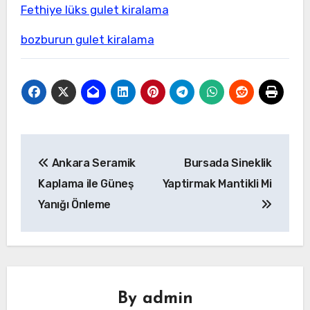
Fethiye lüks gulet kiralama
bozburun gulet kiralama
Yazı
Ankara Seramik
Bursada Sineklik
gezinmesi
Kaplama ile Güneş
Yaptirmak Mantikli Mi
Yanığı Önleme
By
admin