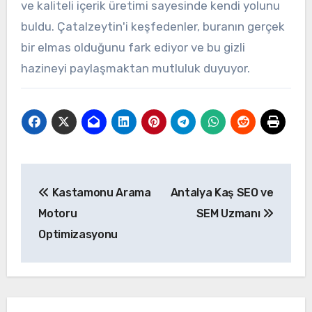
ve kaliteli içerik üretimi sayesinde kendi yolunu
buldu. Çatalzeytin'i keşfedenler, buranın gerçek
bir elmas olduğunu fark ediyor ve bu gizli
hazineyi paylaşmaktan mutluluk duyuyor.
Yazı
Kastamonu Arama
Antalya Kaş SEO ve
gezinmesi
Motoru
SEM Uzmanı
Optimizasyonu