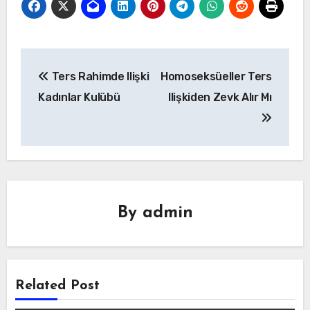
Yazı
Ters Rahimde Ilişki
Homoseksüeller Ters
gezinmesi
Kadınlar Kulübü
Ilişkiden Zevk Alır Mı
By
admin
Related Post