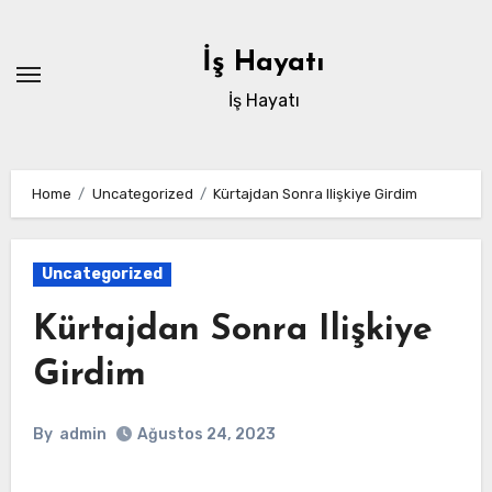
Skip
to
İş Hayatı
content
İş Hayatı
Home
Uncategorized
Kürtajdan Sonra Ilişkiye Girdim
Uncategorized
Kürtajdan Sonra Ilişkiye
Girdim
By
admin
Ağustos 24, 2023