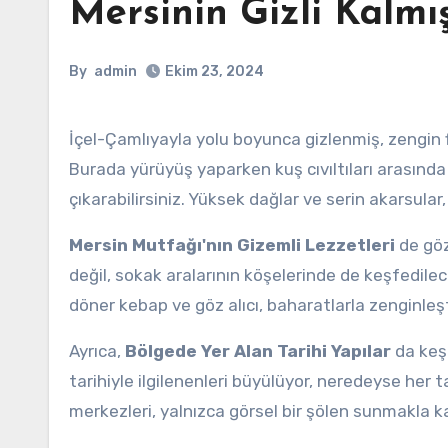
Mersinin Gizli Kalmı
By
admin
Ekim 23, 2024
İçel-Çamlıyayla yolu boyunca gizlenmiş, zengin flora ve faunasıyla dolu ormanlık alanlar sizi adeta kucaklıyor.
Burada yürüyüş yaparken kuş cıvıltıları arasınd
çıkarabilirsiniz. Yüksek dağlar ve serin akarsular
Mersin Mutfağı'nın Gizemli Lezzetleri
de göz
değil, sokak aralarının köşelerinde de keşfedile
döner kebap ve göz alıcı, baharatlarla zenginleşti
Ayrıca,
Bölgede Yer Alan Tarihi Yapılar
da keşi
tarihiyle ilgilenenleri büyülüyor, neredeyse her t
merkezleri, yalnızca görsel bir şölen sunmakla 