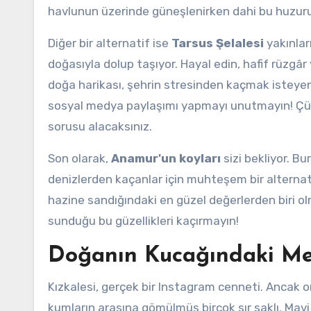
havlunun üzerinde güneşlenirken dahi bu huzur
Diğer bir alternatif ise
Tarsus Şelalesi
yakınlar
doğasıyla dolup taşıyor. Hayal edin, hafif rüzgâ
doğa harikası, şehrin stresinden kaçmak isteyenl
sosyal medya paylaşımı yapmayı unutmayın! Çü
sorusu alacaksınız.
Son olarak,
Anamur'un koyları
sizi bekliyor. Bu
denizlerden kaçanlar için muhteşem bir alternat
hazine sandığındaki en güzel değerlerden biri ol
sunduğu bu güzellikleri kaçırmayın!
Doğanın Kucağındaki Mer
Kızkalesi, gerçek bir Instagram cenneti. Ancak 
kumların arasına gömülmüş birçok sır saklı. Mavi b