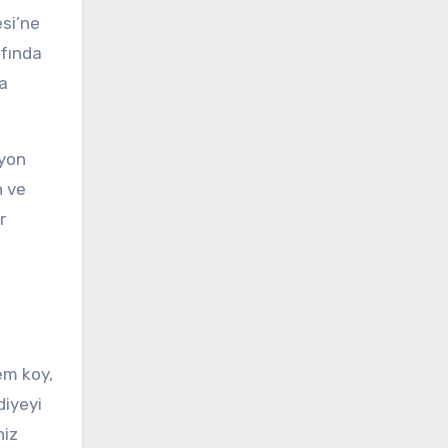
esi’ne
afında
a
syon
n ve
r
em koy,
diyeyi
niz