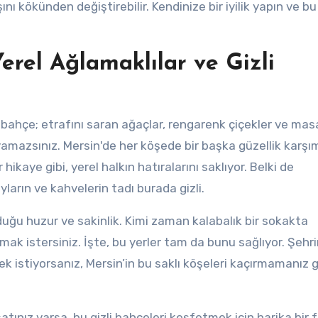
ışını kökünden değiştirebilir. Kendinize bir iyilik yapın ve b
Yerel Ağlamaklılar ve Gizli
bahçe; etrafını saran ağaçlar, rengarenk çiçekler ve masa
amazsınız. Mersin'de her köşede bir başka güzellik karşı
 hikaye gibi, yerel halkın hatıralarını saklıyor. Belki de
ların ve kahvelerin tadı burada gizli.
nduğu huzur ve sakinlik. Kimi zaman kalabalık bir sokakta
şmak istersiniz. İşte, bu yerler tam da bunu sağlıyor. Şehr
istiyorsanız, Mersin’in bu saklı köşeleri kaçırmamanız 
tınız varsa, bu gizli bahçeleri keşfetmek için harika bir f