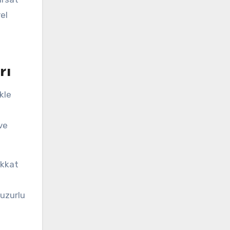
el
rı
kle
ve
ikkat
huzurlu