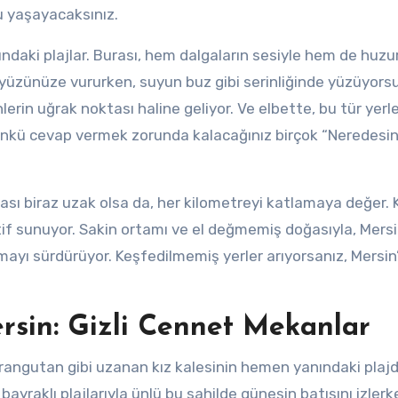
u yaşayacaksınız.
ındaki plajlar. Burası, hem dalgaların sesiyle hem de huzu
r yüzünüze vururken, suyun buz gibi serinliğinde yüzüyors
erin uğrak noktası haline geliyor. Ve elbette, bu tür yerl
nkü cevap vermek zorunda kalacağınız birçok “Neredesi
rası biraz uzak olsa da, her kilometreyi katlamaya değer. Ki
if sunuyor. Sakin ortamı ve el değmemiş doğasıyla, Mersi
mayı sürdürüyor. Keşfedilmemiş yerler arıyorsanız, Mersin
sin: Gizli Cennet Mekanlar
orangutan gibi uzanan kız kalesinin hemen yanındaki plaj
ayraklı plajlarıyla ünlü bu sahilde güneşin batışını izlerk