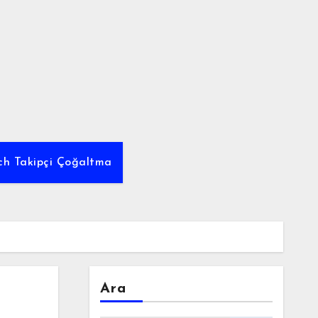
tch Takipçi Çoğaltma
Ara