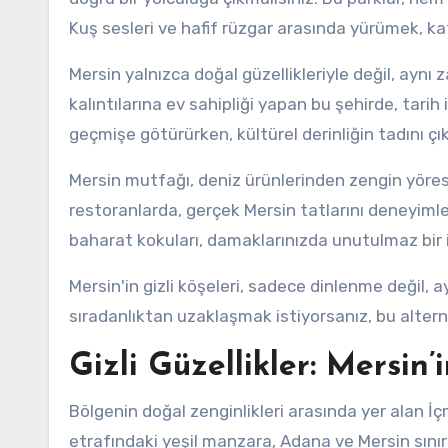
Kuş sesleri ve hafif rüzgar arasında yürümek, kaf
Mersin yalnızca doğal güzellikleriyle değil, ayn
kalıntılarına ev sahipliği yapan bu şehirde, tarih il
geçmişe götürürken, kültürel derinliğin tadını çı
Mersin mutfağı, deniz ürünlerinden zengin yörese
restoranlarda, gerçek Mersin tatlarını deneyimle
baharat kokuları, damaklarınızda unutulmaz bir 
Mersin'in gizli köşeleri, sadece dinlenme değil
sıradanlıktan uzaklaşmak istiyorsanız, bu alternat
Gizli Güzellikler: Mersin
Bölgenin doğal zenginlikleri arasında yer alan İçm
etrafındaki yeşil manzara, Adana ve Mersin sını