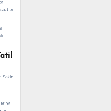
ta
ezzetler
el
lı
atil
r. Sakin
larına
nar.