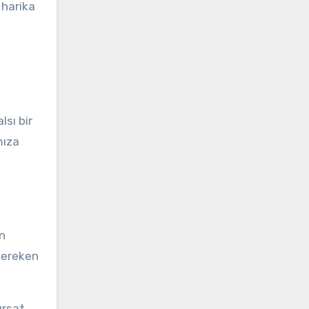
u harika
lsı bir
mıza
in
gereken
ırsat