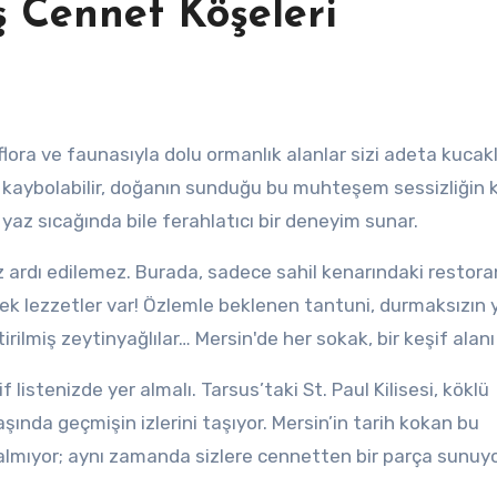
ş Cennet Köşeleri
a kaybolabilir, doğanın sunduğu bu muhteşem sessizliğin k
, yaz sıcağında bile ferahlatıcı bir deneyim sunar.
 ardı edilemez. Burada, sadece sahil kenarındaki restora
cek lezzetler var! Özlemle beklenen tantuni, durmaksızın 
rilmiş zeytinyağlılar… Mersin'de her sokak, bir keşif alanı 
f listenizde yer almalı. Tarsus’taki St. Paul Kilisesi, köklü
aşında geçmişin izlerini taşıyor. Mersin’in tarih kokan bu
kalmıyor; aynı zamanda sizlere cennetten bir parça sunuyo