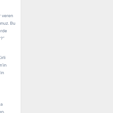
r veren
unuz. Bu
erde
n?”
rli
n’in
’in
da
en,