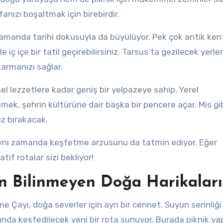
anızı boşaltmak için birebirdir.
ı zamanda tarihi dokusuyla da büyülüyor. Pek çok antik ken
e iç içe bir tatil geçirebilirsiniz. Tarsus’ta gezilecek yerler,
karmanızı sağlar.
l lezzetlere kadar geniş bir yelpazeye sahip. Yerel
mek, şehrin kültürüne dair başka bir pencere açar. Mis gi
iz bırakacak.
, aynı zamanda keşfetme arzusunu da tatmin ediyor. Eğer
if rotalar sizi bekliyor!
’in Bilinmeyen Doğa Harikaları
e Çayı, doğa severler için ayrı bir cennet. Suyun serinliği
rında keşfedilecek yeni bir rota sunuyor. Burada piknik y