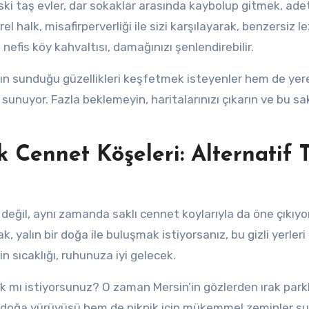
Eski taş evler, dar sokaklar arasında kaybolup gitmek, ade
 halk, misafirperverliği ile sizi karşılayarak, benzersiz l
nefis köy kahvaltısı, damağınızı şenlendirebilir.
nın sunduğu güzellikleri keşfetmek isteyenler hem de yer
sunuyor. Fazla beklemeyin, haritalarınızı çıkarın ve bu sak
Cennet Köşeleri: Alternatif T
la değil, aynı zamanda saklı cennet koylarıyla da öne çıkıyo
k, yalın bir doğa ile buluşmak istiyorsanız, bu gizli yerleri
n sıcaklığı, ruhunuza iyi gelecek.
mı istiyorsunuz? O zaman Mersin’in gözlerden ırak park
em doğa yürüyüşü hem de piknik için mükemmel zeminler su