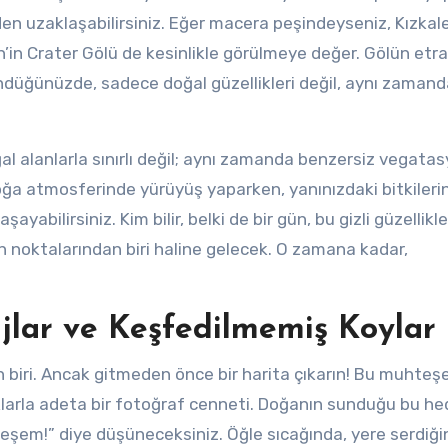
nden uzaklaşabilirsiniz. Eğer macera peşindeyseniz, Kızkal
n’in Crater Gölü de kesinlikle görülmeye değer. Gölün etr
düğünüzde, sadece doğal güzellikleri değil, aynı zamand
ğal alanlarla sınırlı değil; aynı zamanda benzersiz vegata
doğa atmosferinde yürüyüş yaparken, yanınızdaki bitkileri
şayabilirsiniz. Kim bilir, belki de bir gün, bu gizli güzellikle
n noktalarından biri haline gelecek. O zamana kadar,
lajlar ve Keşfedilmemiş Koylar
en biri. Ancak gitmeden önce bir harita çıkarın! Bu muhteş
ıklarla adeta bir fotoğraf cenneti. Doğanın sunduğu bu he
eşem!” diye düşüneceksiniz. Öğle sıcağında, yere serdiği