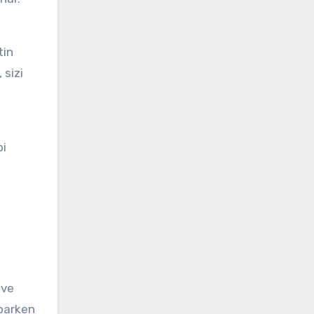
tin
 sizi
bi
 ve
aparken