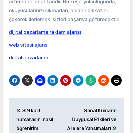
artırmanın anahtarıdır. Bu keşif yolculuğunda,
okuyucularınızı sıkmadan, onların dikkatini
çekerek ilerlemek, sizleri başarıya götürecektir.
dijital pazarlama reklam ajansı
web sitesi ajans
dijital pazarlama
Yazı
SIM kart
Sanal Kumarın
gezinmesi
numarasını nasıl
Duygusal Etkileri ve
öğrenirim
Ailelere Yansımaları