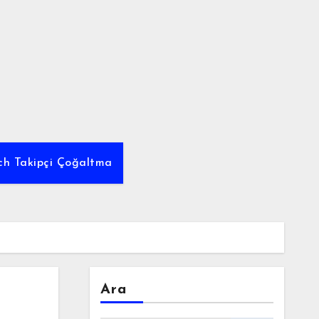
tch Takipçi Çoğaltma
Ara