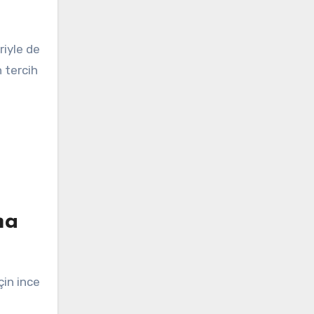
riyle de
n tercih
ma
çin ince