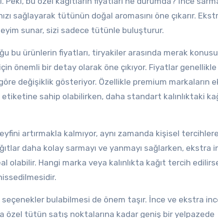
i. Peki, bu özel kağıtların fiyatları ne durumda? İnce sarm
anızı sağlayarak tütünün doğal aromasını öne çıkarır. Ekst
eyim sunar, sizi sadece tütünle buluşturur.
 bu ürünlerin fiyatları, tiryakiler arasında merak konusu
için önemli bir detay olarak öne çıkıyor. Fiyatlar genellikle
e göre değişiklik gösteriyor. Özellikle premium markaların 
 etiketine sahip olabilirken, daha standart kalınlıktaki ka
eyfini artırmakla kalmıyor, aynı zamanda kişisel tercihler
kağıtlar daha kolay sarmayı ve yanmayı sağlarken, ekstra i
l olabilir. Hangi marka veya kalınlıkta kağıt tercih edilirs
hissedilmesidir.
n seçenekler bulabilmesi de önem taşır. İnce ve ekstra in
a özel tütün satış noktalarına kadar geniş bir yelpazede