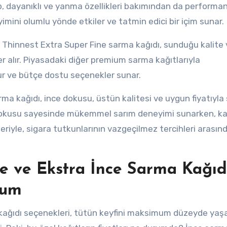
up, dayanıklı ve yanma özellikleri bakımından da performan
eyimini olumlu yönde etkiler ve tatmin edici bir içim sunar.
 Thinnest Extra Super Fine sarma kağıdı, sunduğu kalite 
er alır. Piyasadaki diğer premium sarma kağıtlarıyla
nur ve bütçe dostu seçenekler sunar.
a kağıdı, ince dokusu, üstün kalitesi ve uygun fiyatıyla 
e dokusu sayesinde mükemmel sarım deneyimi sunarken, kal
leriyle, sigara tutkunlarının vazgeçilmez tercihleri arasınd
nce ve Ekstra İnce Sarma Kağıd
rum
ma kağıdı seçenekleri, tütün keyfini maksimum düzeyde ya