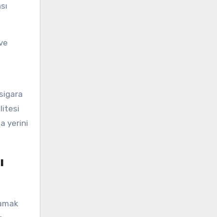
sı
ve
sigara
itesi
a yerini
ı
şamak