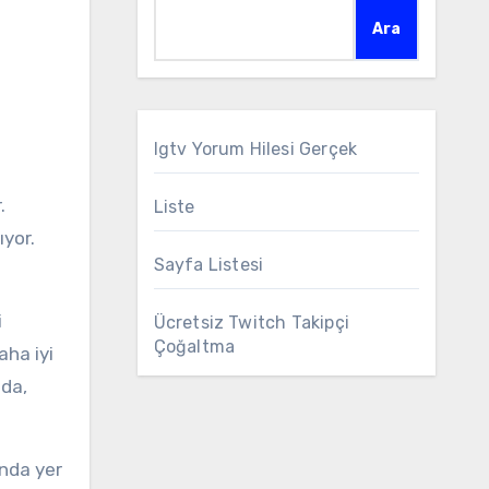
Ara
Igtv Yorum Hilesi Gerçek
Liste
ıyor.
Sayfa Listesi
i
Ücretsiz Twitch Takipçi
Çoğaltma
aha iyi
nda,
ında yer