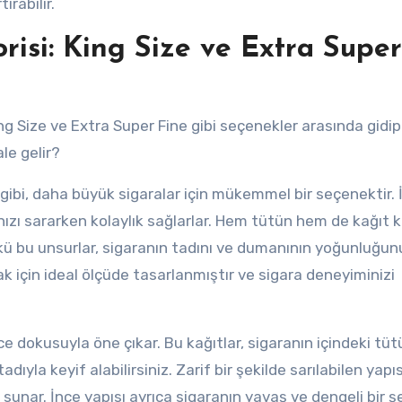
ırabilir.
risi: King Size ve Extra Super
ing Size ve Extra Super Fine gibi seçenekler arasında gidip 
le gelir?
ı gibi, daha büyük sigaralar için mükemmel bir seçenektir. 
nızı sararken kolaylık sağlarlar. Hem tütün hem de kağıt k
nkü bu unsurlar, sigaranın tadını ve dumanının yoğunluğun
amak için ideal ölçüde tasarlanmıştır ve sigara deneyiminizi
nce dokusuyla öne çıkar. Bu kağıtlar, sigaranın içindeki tü
yla keyif alabilirsiniz. Zarif bir şekilde sarılabilen yapıs
 sunar. İnce yapısı ayrıca sigaranın yavaş ve dengeli bir ş