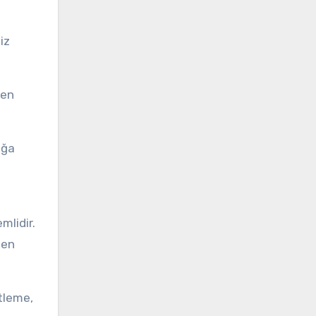
iz
ken
oğa
mlidir.
ten
tleme,