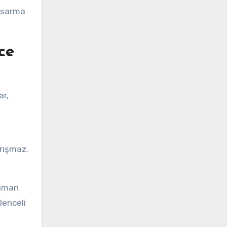
r sarma
ce
ar,
ırışmaz.
zaman
lenceli