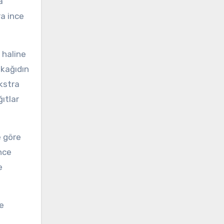
a
ra ince
 haline
 kağıdın
ekstra
ğıtlar
e göre
nce
e
ce