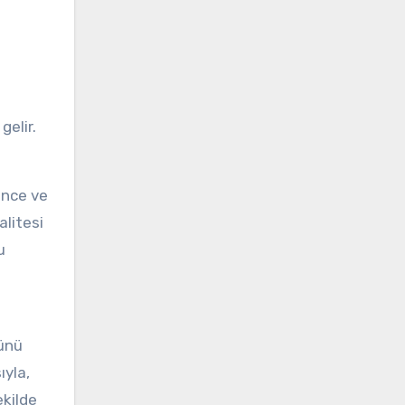
gelir.
İnce ve
alitesi
u
tünü
ıyla,
ekilde