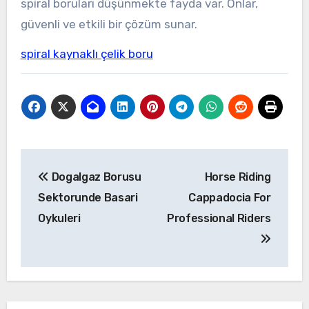
spiral boruları düşünmekte fayda var. Onlar,
güvenli ve etkili bir çözüm sunar.
spiral kaynaklı çelik boru
Yazı
Dogalgaz Borusu
Horse Riding
gezinmesi
Sektorunde Basari
Cappadocia For
Oykuleri
Professional Riders