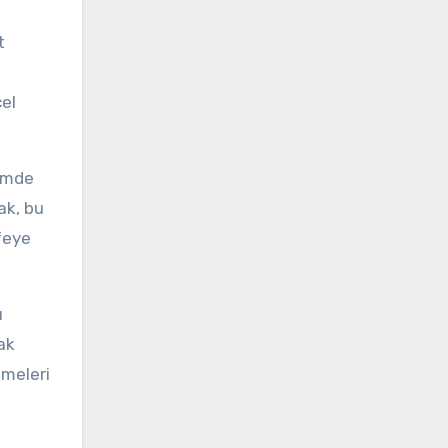
t
el
şimde
ak, bu
ifeye
u
ak
tmeleri