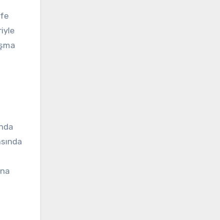
ife
iyle
laşma
anda
rasında
ına