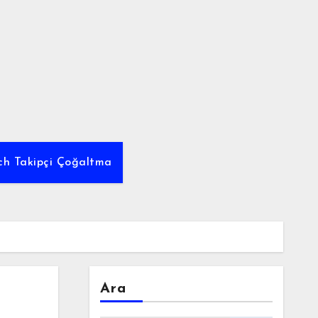
tch Takipçi Çoğaltma
Ara