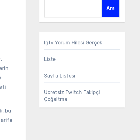
Ara
Igtv Yorum Hilesi Gerçek
Liste
erin
Sayfa Listesi
n
eti
Ücretsiz Twitch Takipçi
Çoğaltma
k, bu
tarife