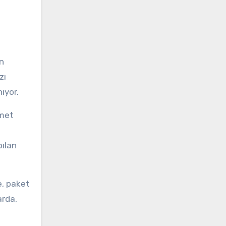
on
zı
ıyor.
zmet
pılan
e, paket
arda,