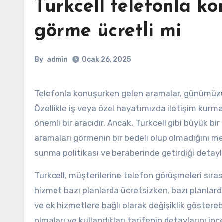
Turkcell telefonla k
görme ücretli mi
By
admin
Ocak 26, 2025
Telefonla konuşurken gelen aramalar, günümüzün hızlı ve bağlantılı dünyasında hayati bir öneme sahiptir.
Özellikle iş veya özel hayatımızda iletişim kurmak
önemli bir aracıdır. Ancak, Turkcell gibi büyük bi
aramaları görmenin bir bedeli olup olmadığını mer
sunma politikası ve beraberinde getirdiği deta
Turkcell, müşterilerine telefon görüşmeleri sır
hizmet bazı planlarda ücretsizken, bazı planlard
ve ek hizmetlere bağlı olarak değişiklik gösterebi
olmaları ve kullandıkları tarifenin detaylarını inc