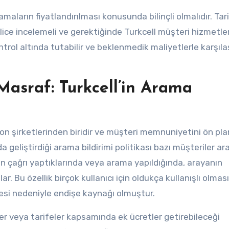
amaların fiyatlandırılması konusunda bilinçli olmalıdır. Tar
tlice incelemeli ve gerektiğinde Turkcell müşteri hizmetler
kontrol altında tutabilir ve beklenmedik maliyetlerle karşı
asraf: Turkcell’in Arama
on şirketlerinden biridir ve müşteri memnuniyetini ön pl
da geliştirdiği arama bildirimi politikası bazı müşteriler a
rın çağrı yaptıklarında veya arama yapıldığında, arayanın
 Bu özellik birçok kullanıcı için oldukça kullanışlı olmas
lmesi nedeniyle endişe kaynağı olmuştur.
etler veya tarifeler kapsamında ek ücretler getirebileceği