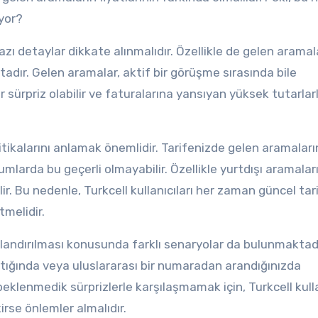
yor?
azı detaylar dikkate alınmalıdır. Özellikle de gelen aramal
adır. Gelen aramalar, aktif bir görüşme sırasında bile
bir sürpriz olabilir ve faturalarına yansıyan yüksek tutarlar
litikalarını anlamak önemlidir. Tarifenizde gelen aramaları
mlarda bu geçerli olmayabilir. Özellikle yurtdışı aramalar
lir. Bu nedenle, Turkcell kullanıcıları her zaman güncel tar
tmelidir.
tlandırılması konusunda farklı senaryolar da bulunmaktadı
ptığında veya uluslararası bir numaradan arandığınızda
beklenmedik sürprizlerle karşılaşmamak için, Turkcell kulla
irse önlemler almalıdır.