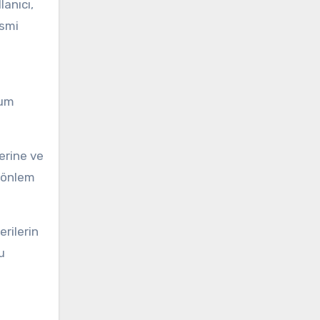
anıcı,
esmi
rum
lerine ve
r önlem
erilerin
u