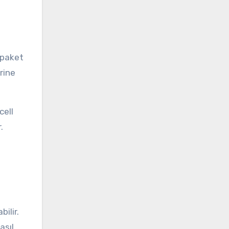
 paket
rine
cell
.
ilir.
asıl