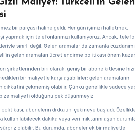
zli Maliyet: Turkcell’in Gelen
si
z bir parçası haline geldi. Her gün işimizi halletmek,
rişi yapmak için telefonlarımızı kullanıyoruz. Ancak, telef
eriyle sınırlı değil. Gelen aramalar da zamanla cüzdanımı
cell’in gelen aramaları ücretlendirme politikası önem kazan
n şirketlerinden biri olarak, geniş bir abone kitlesine hi
dikleri bir maliyetle karşılaşabilirler: gelen aramaların
 dikkatini çekmemiş olabilir. Çünkü genellikle sadece ya
ın bize maliyeti olduğunu pek düşünmeyiz.
politikası, abonelerin dikkatini çekmeye başladı. Özellikl
ında kullanılabilecek dakika veya veri miktarını aşan duruml
sürpriz olabilir. Bu durumda, aboneler ek bir maliyetle