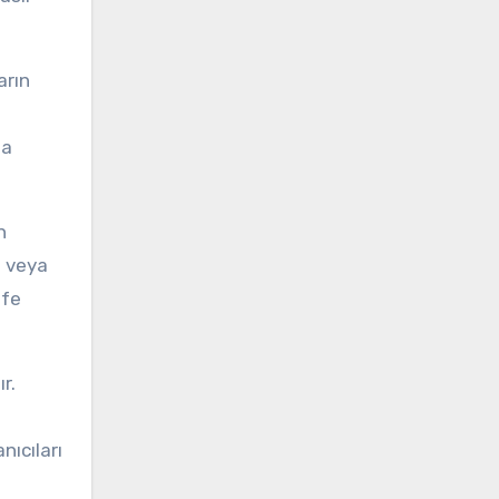
arın
la
n
ı veya
ife
r.
nıcıları