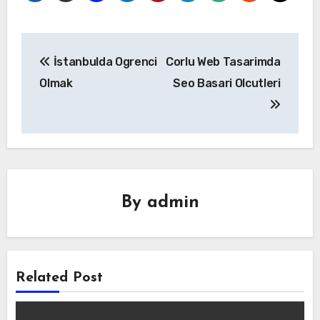
Yazı
İstanbulda Ogrenci
Corlu Web Tasarimda
gezinmesi
Olmak
Seo Basari Olcutleri
By
admin
Related Post