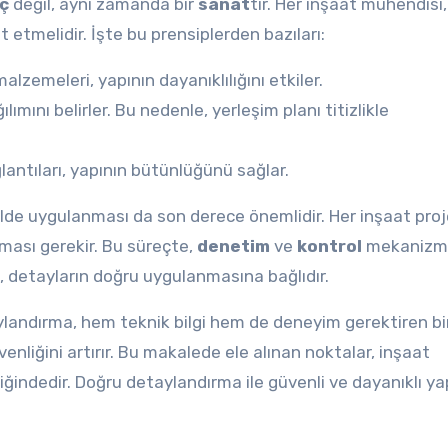
eç
değil, aynı zamanda bir
sanat
tır. Her inşaat mühendisi
 etmelidir. İşte bu prensiplerden bazıları:
alzemeleri, yapının dayanıklılığını etkiler.
ımını belirler. Bu nedenle, yerleşim planı titizlikle
lantıları, yapının bütünlüğünü sağlar.
lde uygulanması da son derece önemlidir. Her inşaat proj
nması gerekir. Bu süreçte,
denetim
ve
kontrol
mekanizma
i, detayların doğru uygulanmasına bağlıdır.
landırma, hem teknik bilgi hem de deneyim gerektiren bi
enliğini artırır. Bu makalede ele alınan noktalar, inşaat
liğindedir. Doğru detaylandırma ile güvenli ve dayanıklı ya