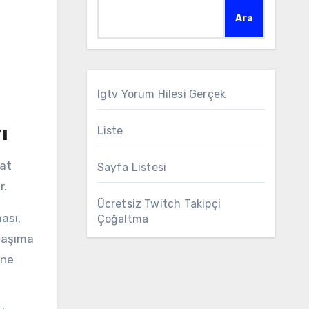
Ara
Igtv Yorum Hilesi Gerçek
ı
Liste
kat
Sayfa Listesi
r.
Ücretsiz Twitch Takipçi
ası,
Çoğaltma
 taşıma
ine