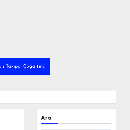
tch Takipçi Çoğaltma
Ara