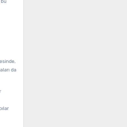
, bu
esinde,
ları da
r
pılar