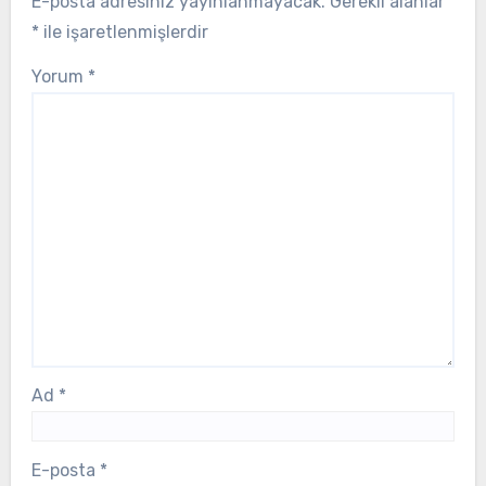
E-posta adresiniz yayınlanmayacak.
Gerekli alanlar
*
ile işaretlenmişlerdir
Yorum
*
Ad
*
E-posta
*