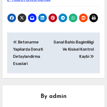
Yazı
Betonarme
Sanal Bahis Bagimliligi
gezinmesi
Yapilarda Donati
Ve Kisisel Kontrol
Detaylandirma
Kaybi
Esaslari
By
admin