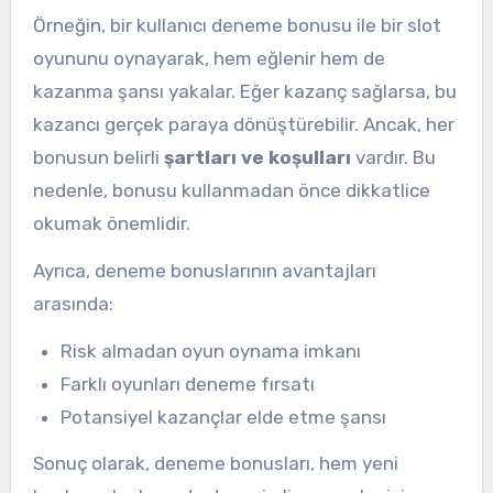
Örneğin, bir kullanıcı deneme bonusu ile bir slot
oyununu oynayarak, hem eğlenir hem de
kazanma şansı yakalar. Eğer kazanç sağlarsa, bu
kazancı gerçek paraya dönüştürebilir. Ancak, her
bonusun belirli
şartları ve koşulları
vardır. Bu
nedenle, bonusu kullanmadan önce dikkatlice
okumak önemlidir.
Ayrıca, deneme bonuslarının avantajları
arasında:
Risk almadan oyun oynama imkanı
Farklı oyunları deneme fırsatı
Potansiyel kazançlar elde etme şansı
Sonuç olarak, deneme bonusları, hem yeni