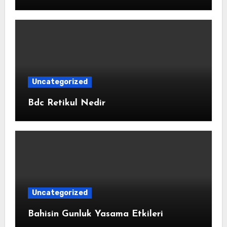
Uncategorized
Bdc Retikul Nedir
Uncategorized
Bahisin Gunluk Yasama Etkileri