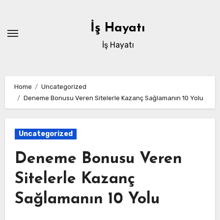
Skip
to
İş Hayatı
content
İş Hayatı
Home
Uncategorized
Deneme Bonusu Veren Sitelerle Kazanç Sağlamanın 10 Yolu
Uncategorized
Deneme Bonusu Veren
Sitelerle Kazanç
Sağlamanın 10 Yolu