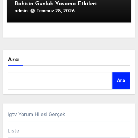
Bahisin Gunluk Yasama Etkileri
admin
Temmuz 28, 2026
Ara
Ara
Igtv Yorum Hilesi Gerçek
Liste