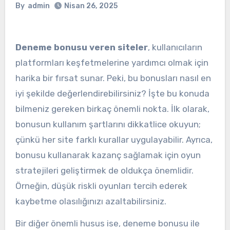
By
admin
Nisan 26, 2025
Deneme bonusu veren siteler
, kullanıcıların
platformları keşfetmelerine yardımcı olmak için
harika bir fırsat sunar. Peki, bu bonusları nasıl en
iyi şekilde değerlendirebilirsiniz? İşte bu konuda
bilmeniz gereken birkaç önemli nokta. İlk olarak,
bonusun kullanım şartlarını dikkatlice okuyun;
çünkü her site farklı kurallar uygulayabilir. Ayrıca,
bonusu kullanarak kazanç sağlamak için oyun
stratejileri geliştirmek de oldukça önemlidir.
Örneğin, düşük riskli oyunları tercih ederek
kaybetme olasılığınızı azaltabilirsiniz.
Bir diğer önemli husus ise, deneme bonusu ile