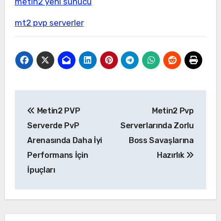
metin2 yeni sunucu
mt2 pvp serverler
Yazı
Metin2 PVP
Metin2 Pvp
gezinmesi
Serverde PvP
Serverlarında Zorlu
Arenasında Daha İyi
Boss Savaşlarına
Performans İçin
Hazırlık
İpuçları